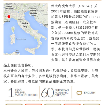
義大利慢食大學（UNISG）於
2003年建校，由國際慢食協會
於義大利普拉鎮郊區的Pollenzo
波蘭佐（右圖紅點）成立校本
部，是一個義大利於1883年建
立並於2000年整修的新歌德式
古蹟(稱為泰努塔王宮)，並是第
一所鑽研美食與慢食藝術的大
學。本校目前是全世界唯一將美
食文化與科學結合並列入學開的
大學，其主旨為創造全世界在食
品上面的慢食藝術。
本校雖非大城市，但校園週邊生活機能優，又悠哉安靜。台灣
校友至今約有十多位，多半是以從事廚師、農事生產者，美食
家，餐飲經營，餐飲顧問或食品相關企業為主。