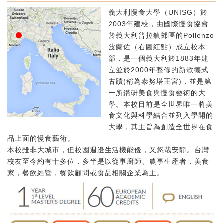
義大利慢食大學（UNISG）於
2003年建校，由國際慢食協會
於義大利普拉鎮郊區的Pollenzo
波蘭佐（右圖紅點）成立校本
部，是一個義大利於1883年建
立並於2000年整修的新歌德式
古蹟(稱為泰努塔王宮)，並是第
一所鑽研美食與慢食藝術的大
學。本校目前是全世界唯一將美
食文化與科學結合並列入學開的
大學，其主旨為創造全世界在食
品上面的慢食藝術。
本校雖非大城市，但校園週邊生活機能優，又悠哉安靜。台灣
校友至今約有十多位，多半是以從事廚師、農事生產者，美食
家，餐飲經營，餐飲顧問或食品相關企業為主。