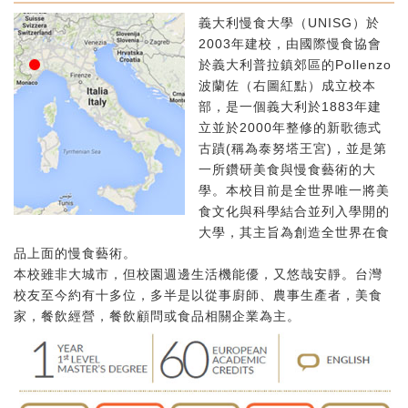
義大利慢食大學（UNISG）於
2003年建校，由國際慢食協會
於義大利普拉鎮郊區的Pollenzo
波蘭佐（右圖紅點）成立校本
部，是一個義大利於1883年建
立並於2000年整修的新歌德式
古蹟(稱為泰努塔王宮)，並是第
一所鑽研美食與慢食藝術的大
學。本校目前是全世界唯一將美
食文化與科學結合並列入學開的
大學，其主旨為創造全世界在食
品上面的慢食藝術。
本校雖非大城市，但校園週邊生活機能優，又悠哉安靜。台灣
校友至今約有十多位，多半是以從事廚師、農事生產者，美食
家，餐飲經營，餐飲顧問或食品相關企業為主。