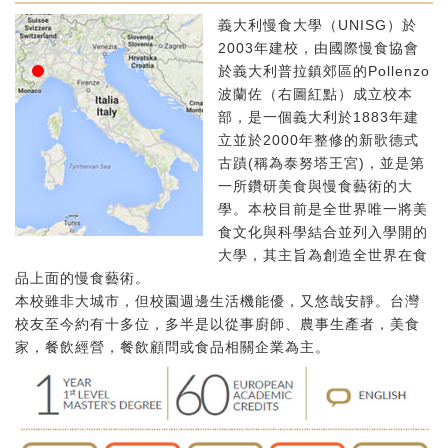
義大利慢食大學（UNISG）於
2003年建校，由國際慢食協會
於義大利普拉鎮郊區的Pollenzo
波蘭佐（右圖紅點）成立校本
部，是一個義大利於1883年建
立並於2000年整修的新歌德式
古蹟(稱為泰努塔王宮)，並是第
一所鑽研美食與慢食藝術的大
學。本校目前是全世界唯一將美
食文化與科學結合並列入學開的
大學，其主旨為創造全世界在食
品上面的慢食藝術。
本校雖非大城市，但校園週邊生活機能優，又悠哉安靜。台灣
校友至今約有十多位，多半是以從事廚師、農事生產者，美食
家，餐飲經營，餐飲顧問或食品相關企業為主。