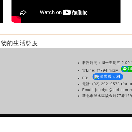
食物的生活態度
服務時間：周一至周五 2:00-7
官Line: @794imxsv
漫慢義大利
FB:
電話: (02) 29219573 (for ur
Email: jocelyn@ciei.com.t
新北市淡水區淡金路77巷16
Copyright © 2003 CIEI All Rights Reserved