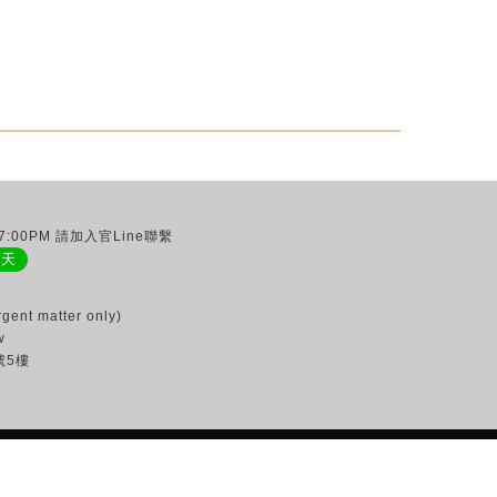
:00PM 請加入官Line聯繫
聊天
gent matter only)
w
號5樓