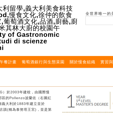
全世界唯一的
午餐計畫
葡萄酒銀行與生態菜園
關於慢食組織
實習
G）於2003年建校，由國際慢
的Pollenzo波蘭佐（右圖紅
義大利於1883年建立並於
式古蹟(稱為泰努塔王宮)，並是第