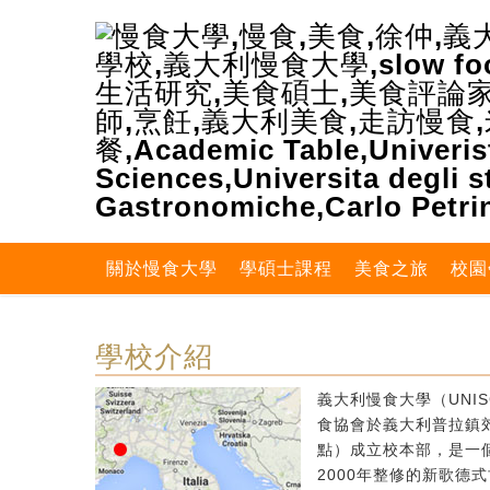
關於慢食大學
學碩士課程
美食之旅
校園
學校介紹
義大利慢食大學（UNIS
食協會於義大利普拉鎮郊區
點）成立校本部，是一個
2000年整修的新歌德