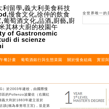
全世界唯一的
午餐計畫
葡萄酒銀行與生態菜園
關於慢食組織
實習
G）於2003年建校，由國際慢
的Pollenzo波蘭佐（右圖紅
義大利於1883年建立並於
式古蹟(稱為泰努塔王宮)，並是第