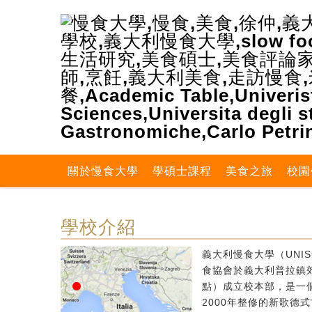
關於慢食大學
學碩士課程
美食之旅
校園
學校介紹
義大利慢食大學（UNIS
食協會於義大利普拉鎮郊區
點）成立校本部，是一個
2000年整修的新歌德