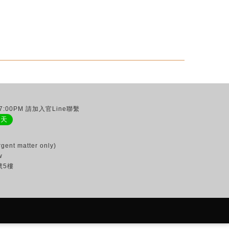
:00PM 請加入官Line聯繫
聊天
gent matter only)
w
號5樓