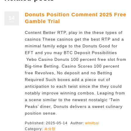
Donuts Position Comment 2025 Free
14
Gamble Trial
Content Better RTP, play in the these types of
casinos These casinos get the best RTP and a
minimal family edge to the Donuts Good for
EFT and you may BTC Deposit Possibilities
Yebo Casino Donuts 100 percent free slot from
Big-time Betting. Casino Scores 100 percent
free Revolves, No deposit and no Betting
Required Such boxes add a piece out of
anticipation to each twist since the they could
notably improve winning combos. Leaping from
a scene similar to the newest nostalgic ‘Twin
Peaks’ diner, Donuts delivers a sweet culinary
position sense.
Published: 2025-05-14
Author:
winitsai
Category:
未分類