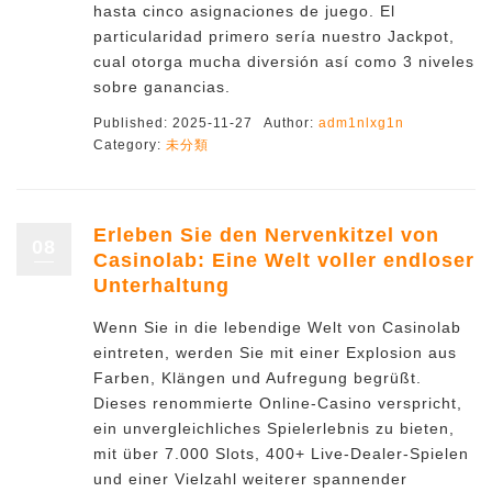
hasta cinco asignaciones de juego. El
particularidad primero serí­a nuestro Jackpot,
cual otorga mucha diversión así­ como 3 niveles
sobre ganancias.
Published: 2025-11-27
Author:
adm1nlxg1n
Category:
未分類
Erleben Sie den Nervenkitzel von
08
Casinolab: Eine Welt voller endloser
Unterhaltung
Wenn Sie in die lebendige Welt von Casinolab
eintreten, werden Sie mit einer Explosion aus
Farben, Klängen und Aufregung begrüßt.
Dieses renommierte Online-Casino verspricht,
ein unvergleichliches Spielerlebnis zu bieten,
mit über 7.000 Slots, 400+ Live-Dealer-Spielen
und einer Vielzahl weiterer spannender